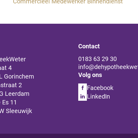
Commercieel Medewerker Binnendienst
Contact
0183 63 29 30
eekWeter
info@dehypotheekwet
aat 4
Volg ons
L Gorinchem
straat 2
Facebook
G Leerdam
LinkedIn
 Es 11
W Sleeuwijk