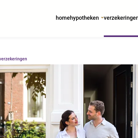
home
hypotheken
verzekeringe
verzekeringen