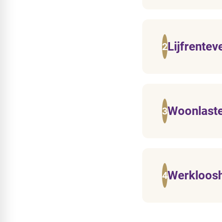
Lijfrentev
Woonlaste
Werkloosh