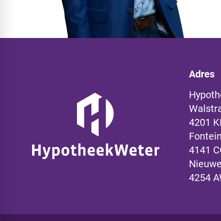
Adres
Hypoth
Walstr
4201 K
Fontein
4141 C
Nieuwe
4254 A